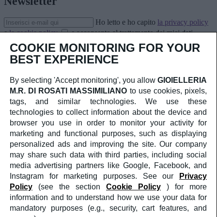
Newsletter
Ho letto e ho capito
la privacy policy
e
la cookie policy
e acconsento al trattamento dei miei dati
personali.
COOKIE MONITORING FOR YOUR
Iscriviti
BEST EXPERIENCE
CORPORATE
CHI SIAMO
By selecting 'Accept monitoring', you allow
GIOIELLERIA
SERVIZIO CLIENTI
M.R. DI ROSATI MASSIMILIANO
to use cookies, pixels,
CONTATTI
TERMINI E CONDIZIONI DI VENDITA
tags, and similar technologies. We use these
RESI & RIMBORSI
technologies to collect information about the device and
SOCIAL
browser you use in order to monitor your activity for
FACEBOOK
marketing and functional purposes, such as displaying
INSTAGRAM
personalized ads and improving the site. Our company
AREA LEGALE
PRIVACY POLICY
may share such data with third parties, including social
COOKIES POLICY
media advertising partners like Google, Facebook, and
Instagram for marketing purposes. See our
Privacy
Crediti
Policy
(see the section
Cookie Policy
) for more
©2025
GIOIELLERIA M.R. DI ROSATI
MASSIMILIANO
PI: 02409590599
information and to understand how we use your data for
a medula web release
mandatory purposes (e.g., security, cart features, and