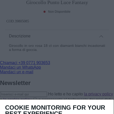
Girocollo Punto Luce Fantasy
Non Disponibile
COD.
39805085
Descrizione
Girocollo in oro rosa 18 ct con diamanti bianchi incastonati
a forma di goccia.
Chiamaci
+39 0771 903653
Mandaci un WhatsApp
Mandaci un e-mail
Newsletter
Ho letto e ho capito
la privacy policy
e
la cookie policy
e acconsento al trattamento dei miei dati
personali.
COOKIE MONITORING FOR YOUR
Iscriviti
BEST EXPERIENCE