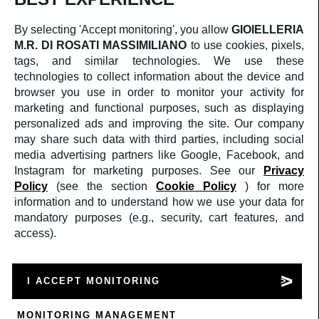
CORPORATE
CHI SIAMO
By selecting 'Accept monitoring', you allow
GIOIELLERIA
SERVIZIO CLIENTI
M.R. DI ROSATI MASSIMILIANO
to use cookies, pixels,
CONTATTI
TERMINI E CONDIZIONI DI VENDITA
tags, and similar technologies. We use these
RESI & RIMBORSI
technologies to collect information about the device and
SOCIAL
browser you use in order to monitor your activity for
FACEBOOK
marketing and functional purposes, such as displaying
INSTAGRAM
personalized ads and improving the site. Our company
AREA LEGALE
PRIVACY POLICY
may share such data with third parties, including social
COOKIES POLICY
media advertising partners like Google, Facebook, and
Instagram for marketing purposes. See our
Privacy
Crediti
Policy
(see the section
Cookie Policy
) for more
©2025
GIOIELLERIA M.R. DI ROSATI
MASSIMILIANO
PI: 02409590599
information and to understand how we use your data for
a medula web release
mandatory purposes (e.g., security, cart features, and
access).
Supporto
Supporto
Mandaci un WhatsApp
Mandaci un e-mail
I ACCEPT MONITORING
Cerca
💬
Accedi
MONITORING MANAGEMENT