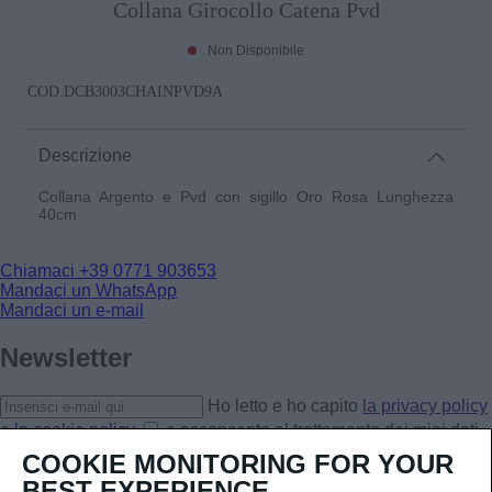
Collana Girocollo Catena Pvd
Non Disponibile
COD.
DCB3003CHAINPVD9A
Descrizione
Collana Argento e Pvd con sigillo Oro Rosa Lunghezza
40cm
Chiamaci
+39 0771 903653
Mandaci un WhatsApp
Mandaci un e-mail
Newsletter
Ho letto e ho capito
la privacy policy
e
la cookie policy
e acconsento al trattamento dei miei dati
personali.
COOKIE MONITORING FOR YOUR
Iscriviti
BEST EXPERIENCE