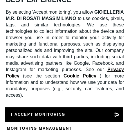
CORPORATE
CHI SIAMO
By selecting 'Accept monitoring', you allow
GIOIELLERIA
SERVIZIO CLIENTI
M.R. DI ROSATI MASSIMILIANO
to use cookies, pixels,
CONTATTI
TERMINI E CONDIZIONI DI VENDITA
tags, and similar technologies. We use these
RESI & RIMBORSI
technologies to collect information about the device and
SOCIAL
browser you use in order to monitor your activity for
FACEBOOK
marketing and functional purposes, such as displaying
INSTAGRAM
personalized ads and improving the site. Our company
AREA LEGALE
PRIVACY POLICY
may share such data with third parties, including social
COOKIES POLICY
media advertising partners like Google, Facebook, and
Instagram for marketing purposes. See our
Privacy
Crediti
Policy
(see the section
Cookie Policy
) for more
©2025
GIOIELLERIA M.R. DI ROSATI
MASSIMILIANO
PI: 02409590599
information and to understand how we use your data for
a medula web release
mandatory purposes (e.g., security, cart features, and
access).
Supporto
Supporto
Mandaci un WhatsApp
Mandaci un e-mail
I ACCEPT MONITORING
Cerca
💬
Accedi
MONITORING MANAGEMENT