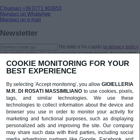
Chiamaci
+39 0771 903653
Mandaci un WhatsApp
Mandaci un e-mail
Newsletter
Ho letto e ho capito
la privacy policy
e
la cookie policy
e acconsento al trattamento dei miei dati
personali.
COOKIE MONITORING FOR YOUR
Iscriviti
BEST EXPERIENCE
CORPORATE
CHI SIAMO
By selecting 'Accept monitoring', you allow
GIOIELLERIA
SERVIZIO CLIENTI
M.R. DI ROSATI MASSIMILIANO
to use cookies, pixels,
CONTATTI
TERMINI E CONDIZIONI DI VENDITA
tags, and similar technologies. We use these
RESI & RIMBORSI
technologies to collect information about the device and
SOCIAL
browser you use in order to monitor your activity for
FACEBOOK
marketing and functional purposes, such as displaying
INSTAGRAM
personalized ads and improving the site. Our company
AREA LEGALE
PRIVACY POLICY
may share such data with third parties, including social
COOKIES POLICY
media advertising partners like Google, Facebook, and