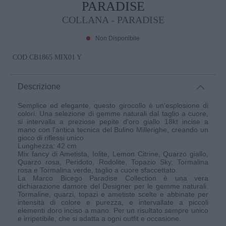
PARADISE
COLLANA - PARADISE
Non Disponibile
COD.
CB1865 MIX01 Y
Descrizione
Semplice ed elegante, questo girocollo è un'esplosione di
colori. Una selezione di gemme naturali dal taglio a cuore,
si intervalla a preziose pepite d'oro giallo 18kt incise a
mano con l'antica tecnica del Bulino Millerighe, creando un
gioco di riflessi unico.
Lunghezza: 42 cm
Mix fancy di Ametista, Iolite, Lemon Citrine, Quarzo giallo,
Quarzo rosa, Peridoto, Rodolite, Topazio Sky, Tormalina
rosa e Tormalina verde, taglio a cuore sfaccettato.
La Marco Bicego Paradise Collection è una vera
dichiarazione damore del Designer per le gemme naturali.
Tormaline, quarzi, topazi e ametiste scelte e abbinate per
intensità di colore e purezza, e intervallate a piccoli
elementi doro inciso a mano. Per un risultato sempre unico
e irripetibile, che si adatta a ogni outfit e occasione.