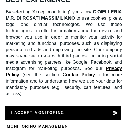
CORPORATE
CHI SIAMO
By selecting 'Accept monitoring', you allow
GIOIELLERIA
SERVIZIO CLIENTI
M.R. DI ROSATI MASSIMILIANO
to use cookies, pixels,
CONTATTI
TERMINI E CONDIZIONI DI VENDITA
tags, and similar technologies. We use these
RESI & RIMBORSI
technologies to collect information about the device and
SOCIAL
browser you use in order to monitor your activity for
FACEBOOK
marketing and functional purposes, such as displaying
INSTAGRAM
personalized ads and improving the site. Our company
AREA LEGALE
PRIVACY POLICY
may share such data with third parties, including social
COOKIES POLICY
media advertising partners like Google, Facebook, and
Instagram for marketing purposes. See our
Privacy
Crediti
Policy
(see the section
Cookie Policy
) for more
©2025
GIOIELLERIA M.R. DI ROSATI
MASSIMILIANO
PI: 02409590599
information and to understand how we use your data for
a medula web release
mandatory purposes (e.g., security, cart features, and
access).
Supporto
Supporto
Mandaci un WhatsApp
Mandaci un e-mail
I ACCEPT MONITORING
Cerca
💬
Accedi
MONITORING MANAGEMENT