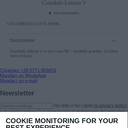
Ciondolo Lettera V
Non Disponibile
COD.
DMB2025 LETVL 0009R
Descrizione
Ciondolo lettera V in oro rosa 9K - modello grande. Cordino
nero incluso.
Chiamaci
+39 0771 903653
Mandaci un WhatsApp
Mandaci un e-mail
Newsletter
Ho letto e ho capito
la privacy policy
e
la cookie policy
e acconsento al trattamento dei miei dati
personali.
COOKIE MONITORING FOR YOUR
Iscriviti
BEST EXPERIENCE