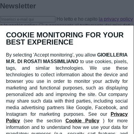
Newsletter
Ho letto e ho capito
la privacy policy
e
la cookie policy
e acconsento al trattamento dei miei dati
personali.
COOKIE MONITORING FOR YOUR
Iscriviti
BEST EXPERIENCE
CORPORATE
CHI SIAMO
By selecting 'Accept monitoring', you allow
GIOIELLERIA
SERVIZIO CLIENTI
M.R. DI ROSATI MASSIMILIANO
to use cookies, pixels,
CONTATTI
TERMINI E CONDIZIONI DI VENDITA
tags, and similar technologies. We use these
RESI & RIMBORSI
technologies to collect information about the device and
SOCIAL
browser you use in order to monitor your activity for
FACEBOOK
marketing and functional purposes, such as displaying
INSTAGRAM
personalized ads and improving the site. Our company
AREA LEGALE
PRIVACY POLICY
may share such data with third parties, including social
COOKIES POLICY
media advertising partners like Google, Facebook, and
Instagram for marketing purposes. See our
Privacy
Crediti
Policy
(see the section
Cookie Policy
) for more
©2025
GIOIELLERIA M.R. DI ROSATI
MASSIMILIANO
PI: 02409590599
information and to understand how we use your data for
a medula web release
mandatory purposes (e.g., security, cart features, and