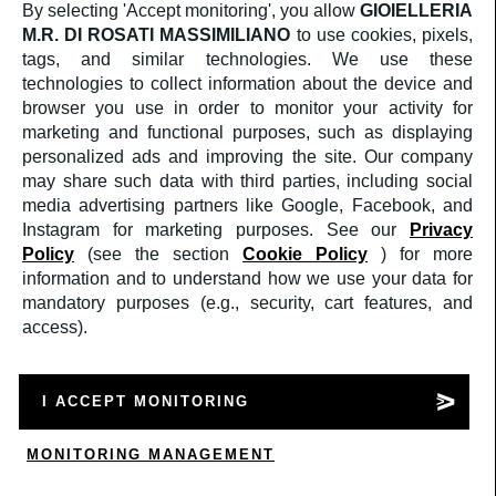
By selecting 'Accept monitoring', you allow
GIOIELLERIA
SERVIZIO CLIENTI
M.R. DI ROSATI MASSIMILIANO
to use cookies, pixels,
CONTATTI
TERMINI E CONDIZIONI DI VENDITA
tags, and similar technologies. We use these
RESI & RIMBORSI
technologies to collect information about the device and
SOCIAL
browser you use in order to monitor your activity for
FACEBOOK
marketing and functional purposes, such as displaying
INSTAGRAM
personalized ads and improving the site. Our company
AREA LEGALE
PRIVACY POLICY
may share such data with third parties, including social
COOKIES POLICY
media advertising partners like Google, Facebook, and
Instagram for marketing purposes. See our
Privacy
Crediti
Policy
(see the section
Cookie Policy
) for more
©2025
GIOIELLERIA M.R. DI ROSATI
MASSIMILIANO
PI: 02409590599
information and to understand how we use your data for
a medula web release
mandatory purposes (e.g., security, cart features, and
access).
Supporto
Supporto
Mandaci un WhatsApp
Mandaci un e-mail
I ACCEPT MONITORING
Cerca
💬
Accedi
MONITORING MANAGEMENT
Carrello
(
0
)