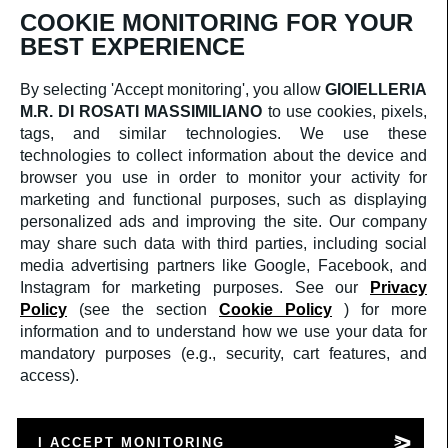
personali.
COOKIE MONITORING FOR YOUR
Iscriviti
BEST EXPERIENCE
CORPORATE
CHI SIAMO
By selecting 'Accept monitoring', you allow
GIOIELLERIA
SERVIZIO CLIENTI
M.R. DI ROSATI MASSIMILIANO
to use cookies, pixels,
CONTATTI
TERMINI E CONDIZIONI DI VENDITA
tags, and similar technologies. We use these
RESI & RIMBORSI
technologies to collect information about the device and
SOCIAL
browser you use in order to monitor your activity for
FACEBOOK
marketing and functional purposes, such as displaying
INSTAGRAM
personalized ads and improving the site. Our company
AREA LEGALE
PRIVACY POLICY
may share such data with third parties, including social
COOKIES POLICY
media advertising partners like Google, Facebook, and
Instagram for marketing purposes. See our
Privacy
Crediti
Policy
(see the section
Cookie Policy
) for more
©2025
GIOIELLERIA M.R. DI ROSATI
MASSIMILIANO
PI: 02409590599
information and to understand how we use your data for
a medula web release
mandatory purposes (e.g., security, cart features, and
access).
Supporto
Supporto
Mandaci un WhatsApp
Mandaci un e-mail
I ACCEPT MONITORING