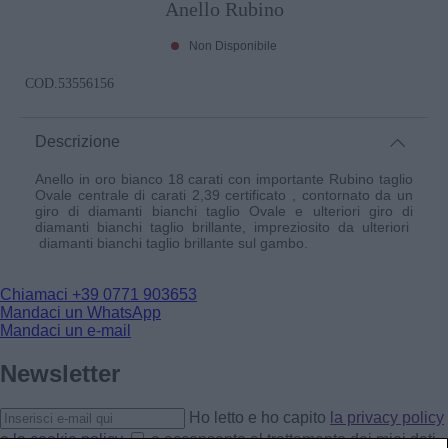
Anello Rubino
Non Disponibile
COD.
53556156
Descrizione
Anello in oro bianco 18 carati con importante Rubino taglio
Ovale centrale di carati 2,39 certificato , contornato da un
giro di diamanti bianchi taglio Ovale e ulteriori giro di
diamanti bianchi taglio brillante, impreziosito da ulteriori
diamanti bianchi taglio brillante sul gambo.
Chiamaci
+39 0771 903653
Mandaci un WhatsApp
Mandaci un e-mail
Newsletter
Ho letto e ho capito
la privacy policy
e
la cookie policy
e acconsento al trattamento dei miei dati